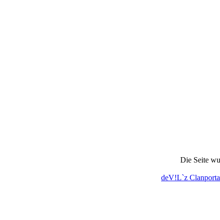
Die Seite wu
deV!L`z Clanporta