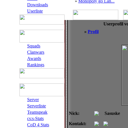
»
Monopoly go Lan...
Downloads
Userliste
Userprofil v
»
Profil
Squads
Clanwars
Awards
Rankings
Server
Serverliste
Teamspeak
Nick:
Sasuske
cs:s-Stats
Kontakt:
CoD 4 Stats