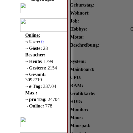
Geburtstag:
Wohnort:
Job:
Hobbys:
C
Online:
Motto:
¬
User:
0
Beschreibung:
¬
Gäste:
28
Besucher:
¬
Heute:
1799
System:
¬
Gestern:
2154
Mainboard:
¬
Gesamt:
CPU:
3092719
RAM:
¬
ø Tag:
337.04
Max.:
Grafikkarte:
¬
pro Tag:
24704
HDD:
¬
Online:
778
Monitor:
Maus:
Mauspad: