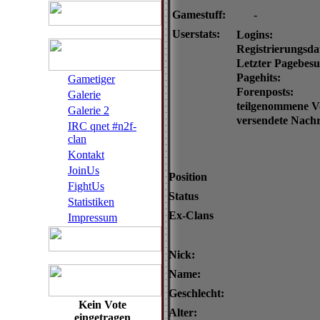
Gamestuff:
-
Userstats:
Logins:
Registrierungsd
Letzter Pagebesu
Pagehits:
Gametiger
Forenposts:
Galerie
teilgenommene V
Galerie 2
versendete Nachr
IRC qnet #n2f-
clan
Kontakt
JoinUs
Position
FightUs
Status
Statistiken
Ex-Clans
Impressum
Nick:
Name:
Geschlecht:
Kein Vote
Alter:
eingetragen