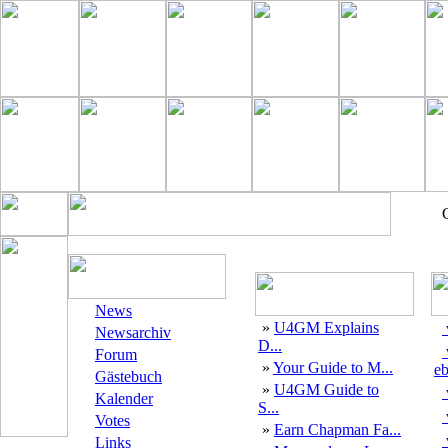
News
»
U4GM Explains
Newsarchiv
D...
Forum
»
Your Guide to M...
eb
Gästebuch
»
U4GM Guide to
Kalender
S...
Votes
»
Earn Chapman Fa...
Links