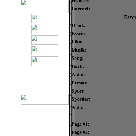
Headset:
Internet:
Favor
Drink:
Essen:
Film:
Musik:
Song:
Buch:
Autor:
Person:
Sport:
Sportler:
Auto:
Page #1:
Page #2: