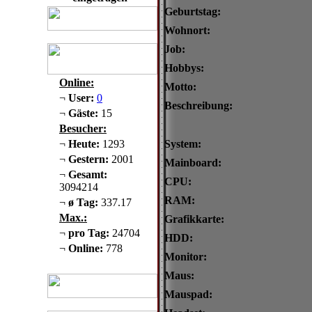
Geburtstag:
Wohnort:
Job:
Hobbys:
Online:
Motto:
¬
User:
0
Beschreibung:
¬
Gäste:
15
Besucher:
¬
Heute:
1293
System:
¬
Gestern:
2001
Mainboard:
¬
Gesamt:
CPU:
3094214
RAM:
¬
ø Tag:
337.17
Max.:
Grafikkarte:
¬
pro Tag:
24704
HDD:
¬
Online:
778
Monitor:
Maus:
Mauspad: