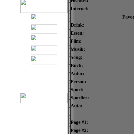
Headset:
Internet:
Favor
Drink:
Essen:
Film:
Musik:
Song:
Buch:
Autor:
Person:
Sport:
Sportler:
Auto:
Page #1:
Page #2: