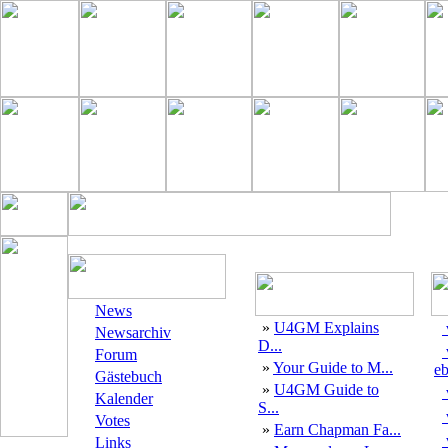
News
»
U4GM Explains
Newsarchiv
D...
Forum
»
Your Guide to M...
eb
Gästebuch
»
U4GM Guide to
Kalender
S...
Votes
»
Earn Chapman Fa...
Links