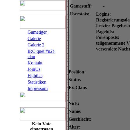
Gamestuff:
-
Userstats:
Logins:
Registrierungsd
Letzter Pagebesu
Pagehits:
Gametiger
Forenposts:
Galerie
teilgenommene V
Galerie 2
versendete Nachr
IRC qnet #n2f-
clan
Kontakt
JoinUs
Position
FightUs
Status
Statistiken
Ex-Clans
Impressum
Nick:
Name:
Geschlecht:
Kein Vote
Alter:
eingetragen