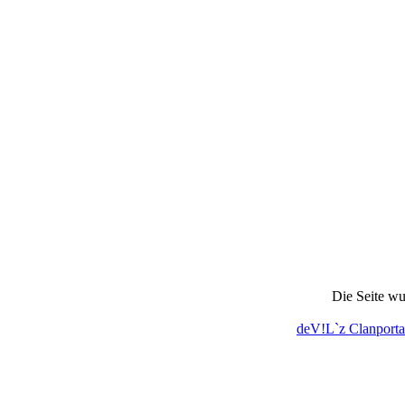
Die Seite wu
deV!L`z Clanporta