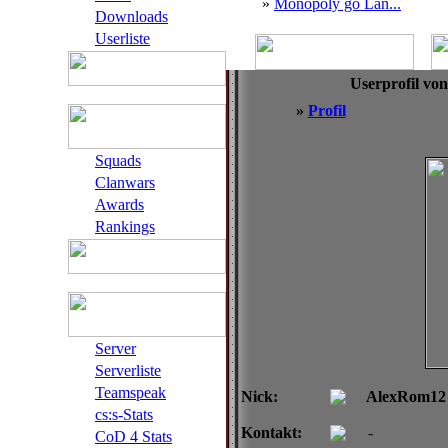
»
Monopoly go Lan...
Downloads
Userliste
Userprofil vo
»
Profil
Squads
Clanwars
Awards
Rankings
Server
Serverliste
Teamspeak
Nick:
AlexRom12
cs:s-Stats
Kontakt:
-
CoD 4 Stats