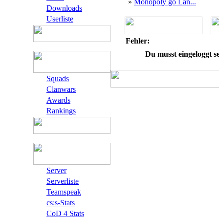
»
Monopoly go Lan...
Downloads
Userliste
Fehler:
Du musst eingeloggt s
Squads
Clanwars
Awards
Rankings
Server
Serverliste
Teamspeak
cs:s-Stats
CoD 4 Stats