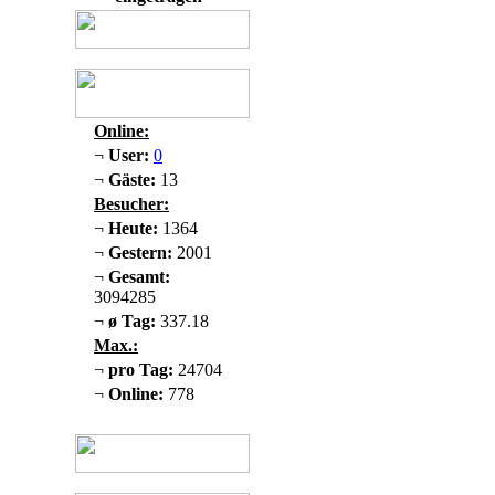
Online:
¬
User:
0
¬
Gäste:
13
Besucher:
¬
Heute:
1364
¬
Gestern:
2001
¬
Gesamt:
3094285
¬
ø Tag:
337.18
Max.:
¬
pro Tag:
24704
¬
Online:
778