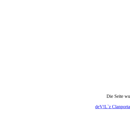
Die Seite wu
deV!L`z Clanporta