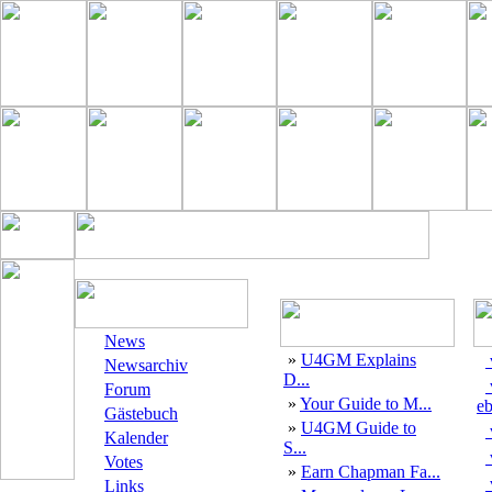
News
»
U4GM Explains
Newsarchiv
D...
Forum
»
Your Guide to M...
eb
Gästebuch
»
U4GM Guide to
Kalender
S...
Votes
»
Earn Chapman Fa...
Links