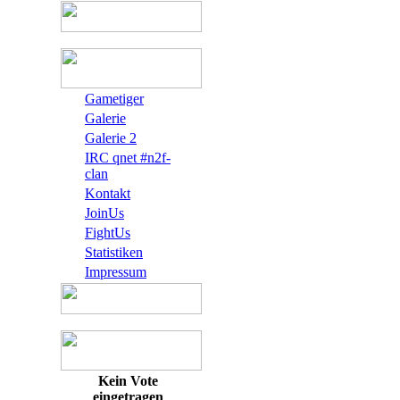
Gametiger
Galerie
Galerie 2
IRC qnet #n2f-
clan
Kontakt
JoinUs
FightUs
Statistiken
Impressum
Kein Vote
eingetragen