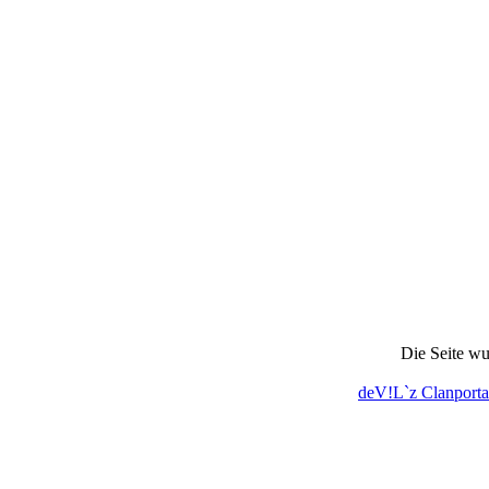
Die Seite wu
deV!L`z Clanporta