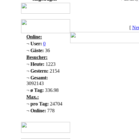
[
Neu
Online:
¬
User:
0
¬
Gäste:
36
Besucher:
¬
Heute:
1223
¬
Gestern:
2154
¬
Gesamt:
3092143
¬
ø Tag:
336.98
Max.:
¬
pro Tag:
24704
¬
Online:
778