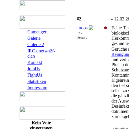
#2
»
12.03.2
uroos
Echte Tat
Gametiger
biologisc
User
Galerie
Herkömmli
Posts:
1
gesundhe
Galerie 2
Gerüche a
IRC qnet #n2f-
Reinigung
clan
und vertr
Kontakt
Plus in d
JoinUs
Schutzausr
FightUs
Kontamini
Eigenrein
Statistiken
den tief 
Impressum
selbst zu 
die gänzl
der Auswa
Desinfekt
dokumenti
zurückgeb
Kein Vote
eingetragen
-> last edit by