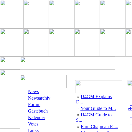
News
»
U4GM Explains
Newsarchiv
D...
Forum
»
Your Guide to M...
eb
Gästebuch
»
U4GM Guide to
Kalender
S...
Votes
»
Earn Chapman Fa...
Links