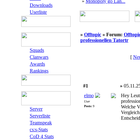
»
Monopoly go Lan...
Downloads
Userliste
»
Offtopic
» Forum:
Offtopi
professionellen Tatortr
Squads
Clanwars
[
Neu
Awards
Rankings
#1
»
05.11.2
elmo
Hey Leute
professio
User
Welche Vo
Posts:
9
Server
Vergleich
Serverliste
Entschei
Teamspeak
cs:s-Stats
CoD 4 Stats