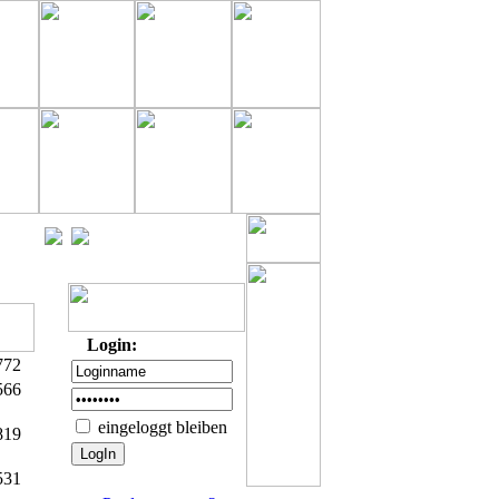
Login:
772
566
eingeloggt bleiben
819
531