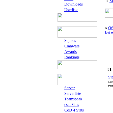
»
M
Downloads
Userliste
»
Of
bei 
Squads
Clanwars
Awards
Rankings
#1
St
User
Post
Server
Serverliste
Teamspeak
cs:s-Stats
CoD 4 Stats