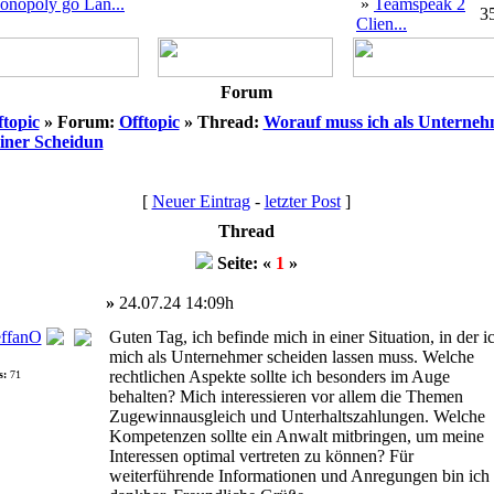
onopoly go Lan...
»
Teamspeak 2
3
Clien...
Forum
ftopic
» Forum:
Offtopic
» Thread:
Worauf muss ich als Unterne
einer Scheidun
[
Neuer Eintrag
-
letzter Post
]
Thread
Seite: «
1
»
»
24.07.24 14:09h
effanO
Guten Tag, ich befinde mich in einer Situation, in der i
mich als Unternehmer scheiden lassen muss. Welche
rechtlichen Aspekte sollte ich besonders im Auge
s:
71
behalten? Mich interessieren vor allem die Themen
Zugewinnausgleich und Unterhaltszahlungen. Welche
Kompetenzen sollte ein Anwalt mitbringen, um meine
Interessen optimal vertreten zu können? Für
weiterführende Informationen und Anregungen bin ich