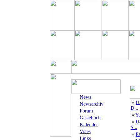
News
»
U
Newsarchiv
D...
Forum
»
Yo
Gästebuch
»
U
Kalender
S...
Votes
»
E
Links