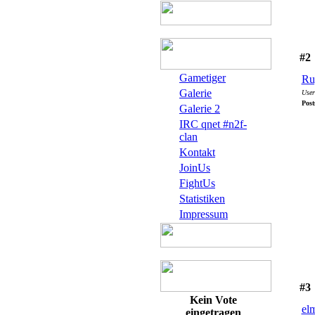
#2
Gametiger
Ru
Galerie
User
Post
Galerie 2
IRC qnet #n2f-
clan
Kontakt
JoinUs
FightUs
Statistiken
Impressum
#3
Kein Vote
el
eingetragen