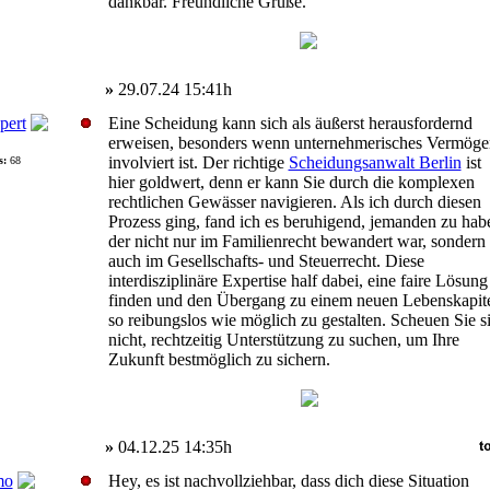
dankbar. Freundliche Grüße.
»
29.07.24 15:41h
pert
Eine Scheidung kann sich als äußerst herausfordernd
erweisen, besonders wenn unternehmerisches Vermöge
involviert ist. Der richtige
Scheidungsanwalt Berlin
ist
s:
68
hier goldwert, denn er kann Sie durch die komplexen
rechtlichen Gewässer navigieren. Als ich durch diesen
Prozess ging, fand ich es beruhigend, jemanden zu hab
der nicht nur im Familienrecht bewandert war, sondern
auch im Gesellschafts- und Steuerrecht. Diese
interdisziplinäre Expertise half dabei, eine faire Lösung
finden und den Übergang zu einem neuen Lebenskapit
so reibungslos wie möglich zu gestalten. Scheuen Sie s
nicht, rechtzeitig Unterstützung zu suchen, um Ihre
Zukunft bestmöglich zu sichern.
»
04.12.25 14:35h
mo
Hey, es ist nachvollziehbar, dass dich diese Situation