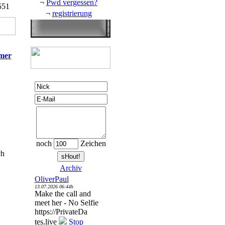
¬
Pwd vergessen?
551
¬
registrierung
hmer
noch
Zeichen
ch
Archiv
OliverPaul
13.07.2026 06:44h
Make the call and
meet her - No Selfie
https://PrivateDa
tes.live
Stop