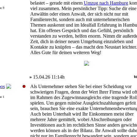
belastet – gerade mit einem
Umzug nach Hamburg
kom
viel zusammen. Mein persönlicher Tipp: Suche dir eine
s:
9
Anwältin oder einen Anwalt, der sich nicht nur mit
Familienrecht, sondern auch mit unternehmerischen
Themen auskennt und im Idealfall Erfahrung in Hambu
hat. Ein offenes Gespräch und das Gefühl, persönlich
verstanden zu werden, helfen enorm. Nimm dir außer
Zeit, dich in deiner neuen Umgebung einzuleben und
Kontakte zu knüpfen – das macht den Neustart leichter.
Alles Gute für deinen weiteren Weg!
»
15.04.26 11:14h
oos
Als Unternehmer stehen Sie bei einer Scheidung vor
schwierigen Fragen, denn der Wert Ihrer Firma wird of
im Rahmen des Zugewinnausgleichs eine tragende Rol
s:
1
spielen. Um gegen ruinöse Ausgleichszahlungen gefeit
sein, brauchen Sie eine exakte Unternehmensbewertun
Auch beim Unterhalt wird Ihr Einkommen meist über
mehrere Jahre gemittelt, wobei Abschreibungen oder
Investitionen auch im rechtlichen Sinne anders gewicht
werden können als in der Bilanz. Ihr Anwalt sollte dah
nicht nur im Familienrecht bewandert sein, sondern au