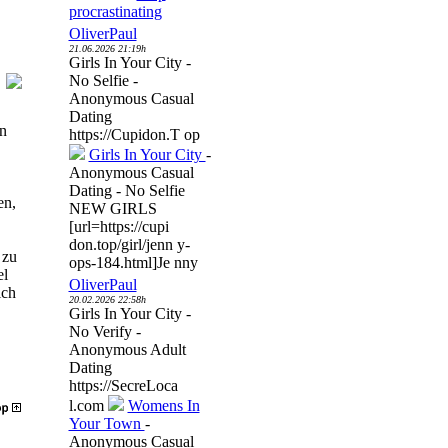
procrastinating
OliverPaul
21.06.2026 21:19h
Girls In Your City -
No Selfie -
Anonymous Casual
Dating
n
https://Cupidon.T op
Girls In Your City
-
Anonymous Casual
Dating - No Selfie
en,
NEW GIRLS
[url=https://cupi
don.top/girl/jenn y-
 zu
ops-184.html]Je nny
el
OliverPaul
ich
20.02.2026 22:58h
Girls In Your City -
No Verify -
Anonymous Adult
Dating
https://SecreLoca
l.com
Womens In
Your Town
-
Anonymous Casual