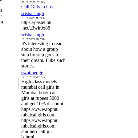
28.12.2023 12:21h
Call Girls in Goa
is
srisha singh
es
19.11.2022 08:36h
in,
https://pastelink
.net/a3wk9x85
srisha singh
19.11.2022 08:27h
It's interesting to read
about how a group
step by step goes for
their dream. I like such
stories.
swatihedge
12.10.2022 03:24h
High-class models
mumbai call girls in
Mumbai book call
girls at rupees 5000
and get 10% discount.
https://www.topmu
mbaicallgirls.com
https://www.topmu
mbaicallgirls.com
/andheri-call-gir
ls.html