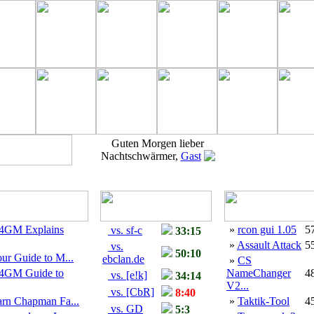
Guten Morgen lieber
Nachtschwärmer,
Gast
4GM Explains
»
rcon gui 1.05
5
vs. sf-c
33:15
»
Assault Attack
5
vs.
50:10
ur Guide to M...
ebclan.de
»
CS
4GM Guide to
NameChanger
4
vs. [e!k]
34:14
V2...
vs. [CbR]
8:40
arn Chapman Fa...
»
Taktik-Tool
4
vs. GD
5:3