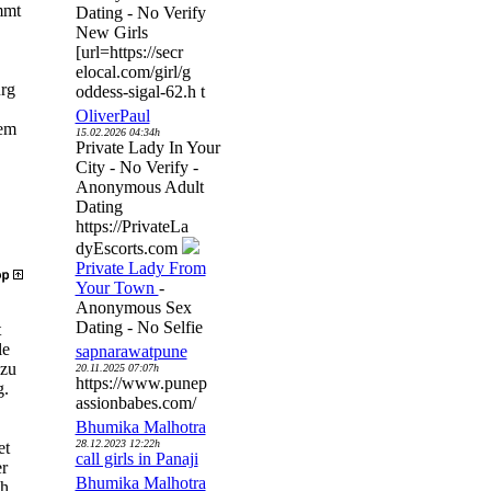
mt
Dating - No Verify
New Girls
[url=https://secr
elocal.com/girl/g
rg
oddess-sigal-62.h t
OliverPaul
dem
15.02.2026 04:34h
Private Lady In Your
City - No Verify -
Anonymous Adult
Dating
https://PrivateLa
dyEscorts.com
Private Lady From
Your Town
-
Anonymous Sex
Dating - No Selfie
t
le
sapnarawatpune
 zu
20.11.2025 07:07h
https://www.punep
g.
assionbabes.com/
Bhumika Malhotra
28.12.2023 12:22h
et
call girls in Panaji
er
Bhumika Malhotra
ch