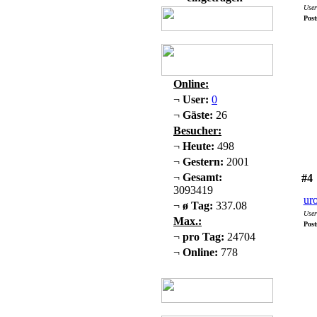
User
Post
Online:
¬
User:
0
¬
Gäste:
26
Besucher:
¬
Heute:
498
¬
Gestern:
2001
¬
Gesamt:
#4
3093419
ur
¬
ø Tag:
337.08
User
Max.:
Post
¬
pro Tag:
24704
¬
Online:
778