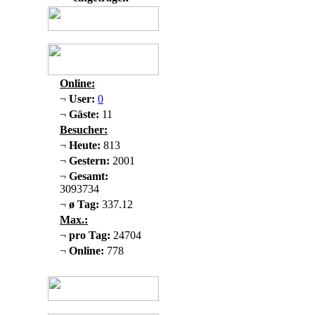
Online:
¬
User:
0
¬
Gäste:
11
Besucher:
¬
Heute:
813
¬
Gestern:
2001
¬
Gesamt:
3093734
¬
ø Tag:
337.12
Max.:
¬
pro Tag:
24704
¬
Online:
778