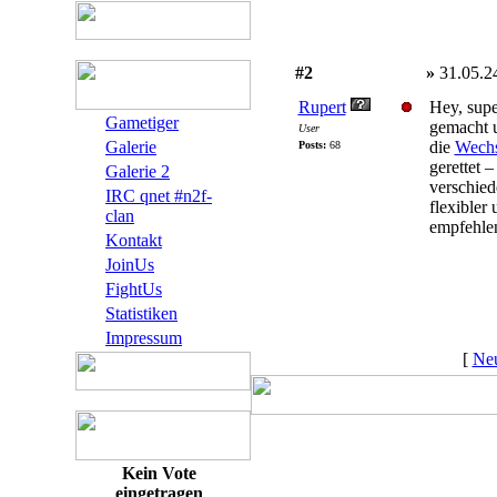
#2
»
31.05.2
Rupert
Hey, supe
Gametiger
gemacht u
User
Galerie
die
Wechs
Posts:
68
gerettet 
Galerie 2
verschied
IRC qnet #n2f-
flexibler
clan
empfehle
Kontakt
JoinUs
FightUs
Statistiken
Impressum
[
Neu
Kein Vote
eingetragen