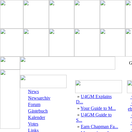
G
News
»
U4GM Explains
Newsarchiv
D...
Forum
»
Your Guide to M...
eb
Gästebuch
»
U4GM Guide to
Kalender
S...
Votes
»
Earn Chapman Fa...
Links