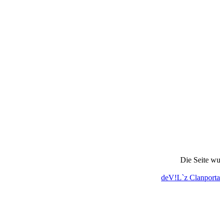
Die Seite wu
deV!L`z Clanporta