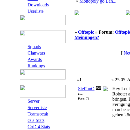
»
Monopoly go Lan...
Downloads
Userliste
»
Offtopic
» Forum:
Offtopi
Meinungen?
Squads
Clanwars
[
Neu
Awards
Rankings
#1
»
25.05.2
SteffanO
Hey Leute
Roboter a
User
bringen. 
Posts:
71
Server
Fertigung
Serverliste
man beach
Teamspeak
geben kön
cs:s-Stats
CoD 4 Stats