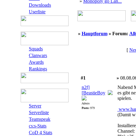
»
Monopoly go Lan...
Downloads
Userliste
»
Hauptforum
» Forum:
Al
Squads
[
Neu
Clanwars
Awards
Rankings
#1
»
08.08.0
n2f]
Nabend M
[BeastieBoy
es gibt 
spielen.
Admin
Server
Posts:
979
www.ham
Serverliste
(Damit wi
Teamspeak
Installie
cs:s-Stats
Channel:
CoD 4 Stats