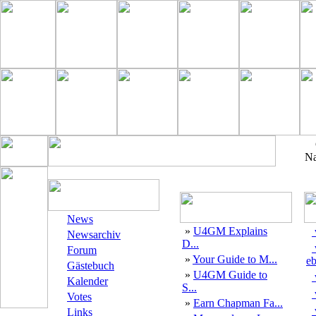
Na
News
»
U4GM Explains
Newsarchiv
D...
Forum
»
Your Guide to M...
eb
Gästebuch
»
U4GM Guide to
Kalender
S...
Votes
»
Earn Chapman Fa...
Links