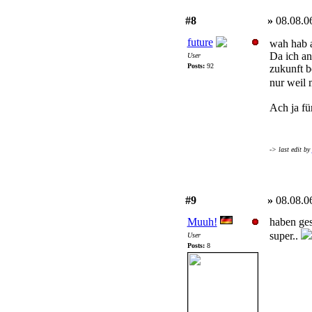
#8
»
08.08.0
future
wah hab a
Da ich an
User
Posts:
92
zukunft b
nur weil 
Ach ja f
-> last edit by
#9
»
08.08.0
Muuh!
haben ges
super..
User
Posts:
8