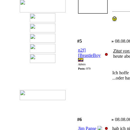
#5
»
08.08.0
n2f]
Zitat von
[BeastieBoy
heute abe
Admin
Posts:
979
Ich hoffe
...oder h
#6
»
08.08.0
Jim Panse
hab ich ni