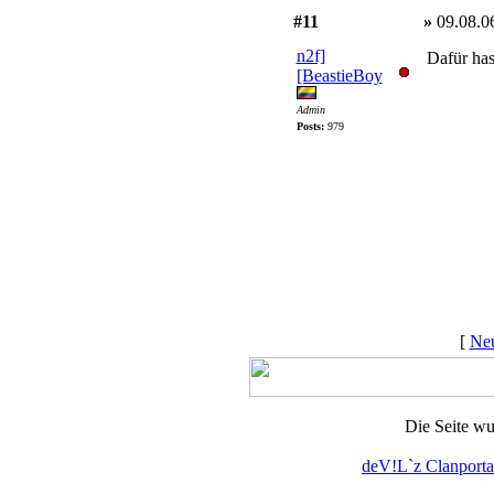
#11
»
09.08.0
n2f]
Dafür ha
[BeastieBoy
Admin
Posts:
979
[
Neu
Die Seite wu
deV!L`z Clanporta