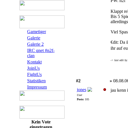
PW: n2f
Klappt rel
Bis 5 Spi
allerding
Gametiger
Viel Spas
Galerie
€dit: Da i
Galerie 2
ihr auf e
IRC qnet #n2f-
clan
-> last edit by
Kontakt
JoinUs
FightUs
Statistiken
#2
»
08.08.0
Impressum
jones
jau kenn 
User
Posts:
105
Kein Vote
eingetragen