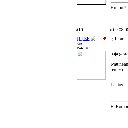
Hmmm? Ha
#10
»
09.08.0
[T]-EE
ej future
User
Posts:
88
naja geste
watt nehm
rennen
Lentus
Ej Rumpi,