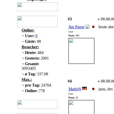
#3
»
08.08.0
Jim Panse
heute abe
Online:
User
¬
User:
0
Posts:
385
¬
Gäste:
88
Besucher:
¬
Heute:
484
¬
Gestern:
2001
¬
Gesamt:
3093405
¬
ø Tag:
337.08
Max.:
#4
»
08.08.0
¬
pro Tag:
24704
MarloN
jauu, des
¬
Online:
778
User
Posts:
32