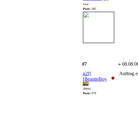
User
Posts:
385
#7
»
08.08.0
n2f]
Auftrag e
[BeastieBoy
Admin
Posts:
979