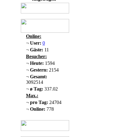
Online:
¬
User:
0
¬
Gäste:
11
Besucher:
¬
Heute:
1594
¬
Gestern:
2154
¬
Gesamt:
3092514
¬
ø Tag:
337.02
Max.:
¬
pro Tag:
24704
¬
Online:
778