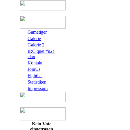
Gametiger
Galerie
Galerie 2
IRC qnet #n2f-
clan
Kontakt
JoinUs
FightUs
Statistiken
Impressum
Kein Vote
eingetragen