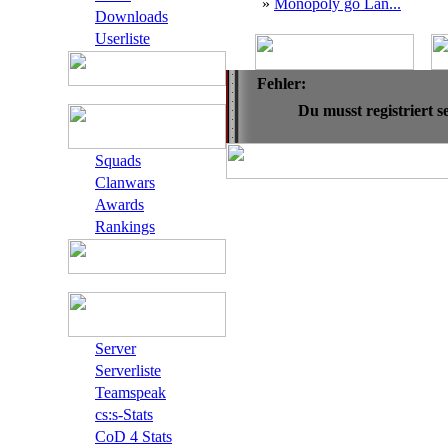
»
Monopoly go Lan...
Downloads
Userliste
Fehler:
Du musst registriert 
Squads
Clanwars
Awards
Rankings
Server
Serverliste
Teamspeak
cs:s-Stats
CoD 4 Stats