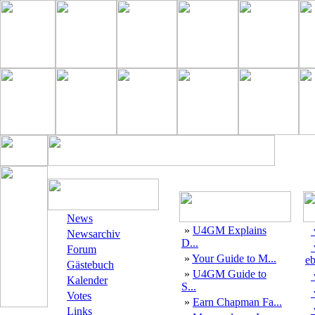
News
»
U4GM Explains
Newsarchiv
D...
Forum
»
Your Guide to M...
eb
Gästebuch
»
U4GM Guide to
Kalender
S...
Votes
»
Earn Chapman Fa...
Links