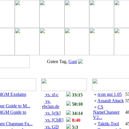
Guten Tag,
Gast
4GM Explains
»
rcon gui 1.05
5
vs. sf-c
33:15
»
Assault Attack
5
vs.
50:10
ur Guide to M...
ebclan.de
»
CS
4GM Guide to
NameChanger
4
vs. [e!k]
34:14
V2...
vs. [CbR]
8:40
arn Chapman Fa...
»
Taktik-Tool
4
vs. GD
5:3