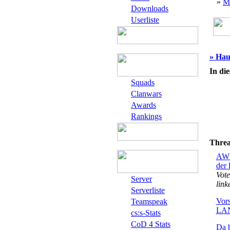
»
M
Downloads
Userliste
» Hau
In di
Squads
Clanwars
Awards
Rankings
Thre
AWP
der l
Vote
Server
linke
Serverliste
Vors
Teamspeak
LA
cs:s-Stats
CoD 4 Stats
Da b