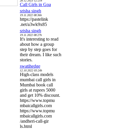
28.12.2023 12:21h
Call Girls in Goa
srisha singh
19.11.2022 08:36h
https://pastelink
.net/a3wk9x85
srisha singh
19.11.2022 08:27h
It's interesting to read
about how a group
step by step goes for
their dream. I like such
stories.
swatihedge
12.10.2022 03:24h
High-class models
mumbai call girls in
Mumbai book call
girls at rupees 5000
and get 10% discount.
https://www.topmu
mbaicallgirls.com
https://www.topmu
mbaicallgirls.com
/andheri-call-gir
ls.html