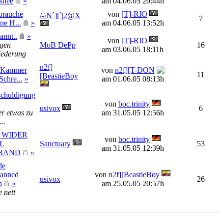
shee
»
am 04.06.05 20:44h
brauche
von
[T]-RIO
/-\N´][`|2@X
7
ne H...
»
am 04.06.05 13:52h
annt..
»
von
[T]-RIO
egen
MoB DePp
16
am 03.06.05 18:11h
iederung
n2f]
 Kammer
von
n2f][T-DON
11
[BeastieBoy
Schre...
»
am 01.06.05 08:13h
schuldigung
von
boc.trinity
usivox
6
er etwas zu
am 31.05.05 12:56h
..
I WIDER
von
boc.trinity
L
Sanctuary
53
am 31.05.05 12:39h
BAND
»
de
banned
von
n2f][BeastieBoy
usivox
26
h
»
am 25.05.05 20:57h
 nett