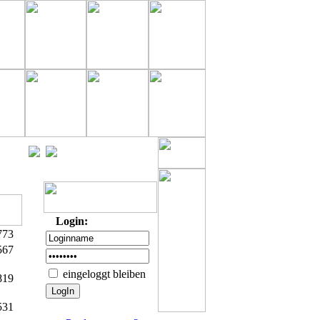
Login:
773
567
eingeloggt bleiben
819
531