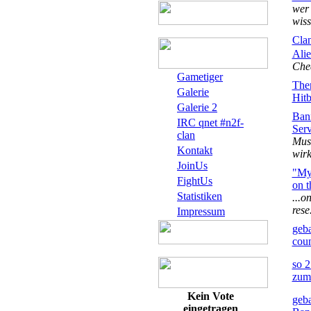
wer 
wiss
Cla
Alie
Che
Gametiger
The
Galerie
Hit
Galerie 2
Ban
IRC qnet #n2f-
Serv
clan
Mus
Kontakt
wirk
JoinUs
"My 
FightUs
on th
Statistiken
...on
rese.
Impressum
geb
cou
so 2
zum 
Kein Vote
geb
eingetragen