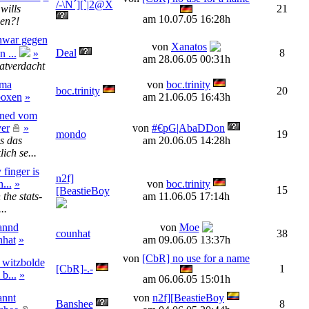
/-\N´][`|2@X
wills
21
am 10.07.05 16:28h
en?!
nwar gegen
von
Xanatos
Deal
8
n ...
»
am 28.06.05 00:31h
atverdacht
ma
von
boc.trinity
boc.trinity
20
boxen
»
am 21.06.05 16:43h
ned vom
er
»
von
#€pG|AbaDDon
mondo
19
s das
am 20.06.05 14:28h
lich se...
finger is
n2f]
...
»
von
boc.trinity
15
[BeastieBoy
 the stats-
am 11.06.05 17:14h
..
annd
von
Moe
counhat
38
nhat
»
am 09.06.05 13:37h
von
[CbR] no use for a name
 witzbolde
[CbR]-.-
1
b...
»
am 06.06.05 15:01h
annt
von
n2f][BeastieBoy
Banshee
8