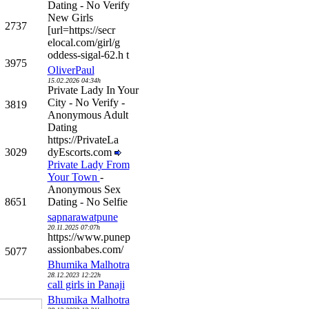
Dating - No Verify
New Girls
2737
[url=https://secr
elocal.com/girl/g
oddess-sigal-62.h t
3975
OliverPaul
15.02.2026 04:34h
Private Lady In Your
City - No Verify -
3819
Anonymous Adult
Dating
https://PrivateLa
3029
dyEscorts.com
Private Lady From
Your Town
-
Anonymous Sex
8651
Dating - No Selfie
sapnarawatpune
20.11.2025 07:07h
https://www.punep
assionbabes.com/
5077
Bhumika Malhotra
28.12.2023 12:22h
call girls in Panaji
Bhumika Malhotra