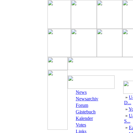
News
»
U
Newsarchiv
D...
Forum
»
Yo
Gästebuch
»
U
Kalender
S...
Votes
»
E
Links