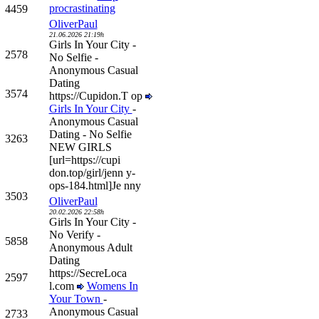
procrastinating
4459
OliverPaul
21.06.2026 21:19h
Girls In Your City -
2578
No Selfie -
Anonymous Casual
Dating
3574
https://Cupidon.T op
Girls In Your City
-
Anonymous Casual
Dating - No Selfie
3263
NEW GIRLS
[url=https://cupi
don.top/girl/jenn y-
ops-184.html]Je nny
3503
OliverPaul
20.02.2026 22:58h
Girls In Your City -
No Verify -
5858
Anonymous Adult
Dating
https://SecreLoca
2597
l.com
Womens In
Your Town
-
Anonymous Casual
2733