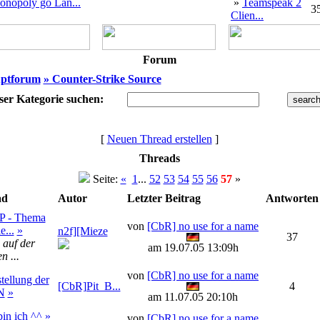
onopoly go Lan...
»
Teamspeak 2
3
Clien...
Forum
ptforum
» Counter-Strike Source
eser Kategorie suchen:
[
Neuen Thread erstellen
]
Threads
Seite:
«
1
...
52
53
54
55
56
57
»
ad
Autor
Letzter Beitrag
Antworten
 - Thema
von
[CbR] no use for a name
e...
»
n2f][Mieze
37
 auf der
am 19.07.05 13:09h
n ...
von
[CbR] no use for a name
tellung der
[CbR]Pit_B...
4
N
»
am 11.07.05 20:10h
in ich ^^
»
von
[CbR] no use for a name