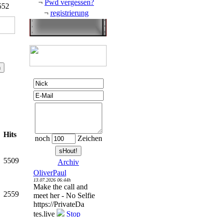
¬
Pwd vergessen?
552
¬
registrierung
Hits
noch
Zeichen
5509
Archiv
OliverPaul
13.07.2026 06:44h
Make the call and
2559
meet her - No Selfie
https://PrivateDa
tes.live
Stop