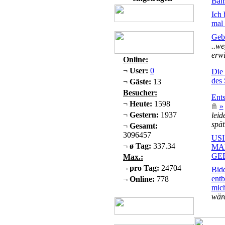
Ban
Ich 
mal 
Geb
..w
erw
Online:
¬
User:
0
Die
des 
¬
Gäste:
13
Besucher:
Ent
¬
Heute:
1598
»
¬
Gestern:
1937
leid
spät.
¬
Gesamt:
3096457
US
¬
ø Tag:
337.34
MA
GE
Max.:
¬
pro Tag:
24704
Bid
ent
¬
Online:
778
mic
wäre